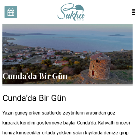
Anasayfa
Odalar
Hikayemiz
Galeri
Cunda’da Bir Gün
Bizimle Keşfedin
Restaurant & Havuz Bar
İletişim
Cunda’da Bir Gün
EN
TR
Rezervasyon
Yazın güneş erken saatlerde zeytinlerin arasından göz
kırparak kendini göstermeye başlar Cunda’da. Kahvaltı öncesi
henüz kimsecikler ortada yokken sakin kıyılarda denize girip